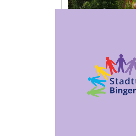
0
Write a comment...
Stefan Schneiders
17. Juni 2022
Willkommen in der Gruppe! Hie
vernetzen, Updates erhalten u
0
Write a comment...