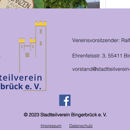
0 Kommentare
Vereinsvorsitzender: Ralf
Ehrenfelsstr. 3, 55411 
vorstand@stadtteilverei
r kannst du dich mit anderen Mitgliedern 
nd Fotos teilen.
0 Kommentare
© 2023 Stadtteilverein Bingerbrück e. V.
Impressum
Datenschutz