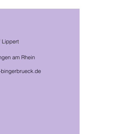
 Lippert
Bingen am Rhein
n-bingerbrueck.de