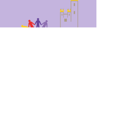
Impressum
Datenschutz
Vereinsvorsitzender: Ralf Lippert
Ehrenfelsstr. 3, 55411 Bingen am Rhein
vorstand@stadtteilverein-bingerbrueck.de
© 2023 Stadtteilverein Bingerbrück e.
V.