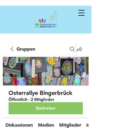
Gruppen
Osterrallye Bingerbrück
Öffentlich
·
2 Mitglieder
Beitreten
Diskussionen
Medien
Mitglieder
Info