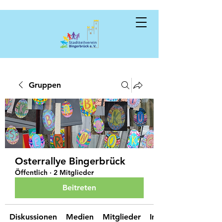
Gruppen
Osterrallye Bingerbrück
Öffentlich
·
2 Mitglieder
Beitreten
Diskussionen
Medien
Mitglieder
Info